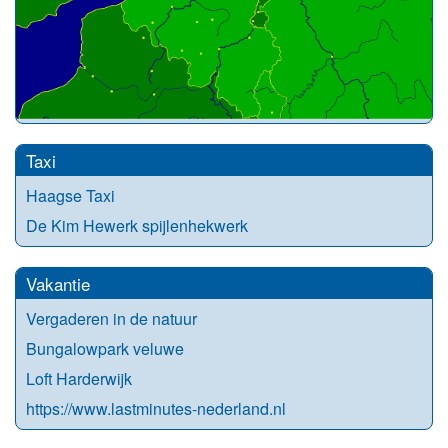
Taxi
Haagse Taxi
De Kim Hewerk spijlenhekwerk
Vakantie
Vergaderen in de natuur
Bungalowpark veluwe
Loft Harderwijk
https://www.lastminutes-nederland.nl