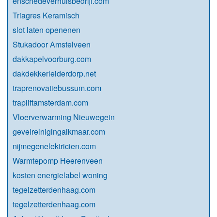
enschedeverhuisbedrijf.com
Triagres Keramisch
slot laten openenen
Stukadoor Amstelveen
dakkapelvoorburg.com
dakdekkerleiderdorp.net
traprenovatiebussum.com
trapliftamsterdam.com
Vloerverwarming Nieuwegein
gevelreinigingalkmaar.com
nijmegenelektricien.com
Warmtepomp Heerenveen
kosten energielabel woning
tegelzetterdenhaag.com
tegelzetterdenhaag.com