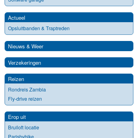
Actueel
Opsluitbanden & Traptreden
Nieuws & Weer
Verzekeringen
Reizen
Rondreis Zambia
Fly-drive reizen
Erop uit
Bruiloft locatie
Parisbybike